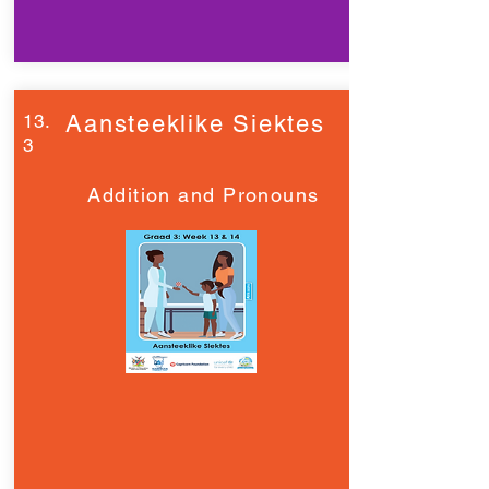
13.
Aansteeklike Siektes
3
Addition and Pronouns