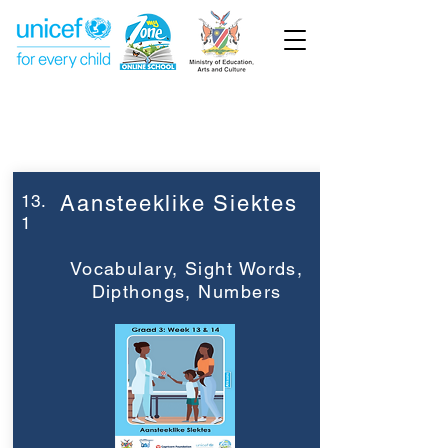
Week 13
Graad 3
13.
Aansteeklike Siektes
1
Vocabulary, Sight Words,
Dipthongs, Numbers