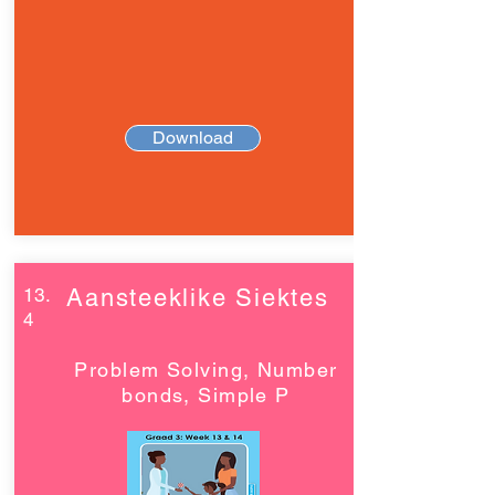
Download
13.
Aansteeklike Siektes
4
Problem Solving, Number
bonds, Simple P