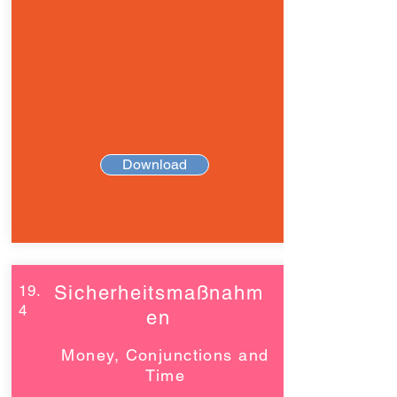
Download
19.
Sicherheitsmaßnahm
4
en
Money, Conjunctions and
Time