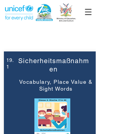
Week 19
Grade 3
19.
Sicherheitsmaßnahm
1
en
Vocabulary, Place Value &
Sight Words