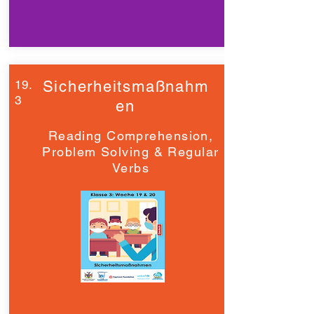
19.
Sicherheitsmaßnahm
3
en
Reading Comprehension,
Problem Solving & Regular
Verbs