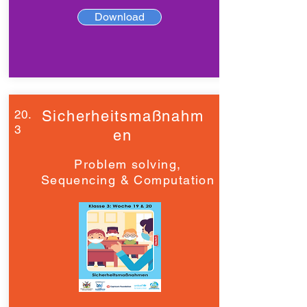
Download
20.
Sicherheitsmaßnahm
3
en
Problem solving,
Sequencing & Computation