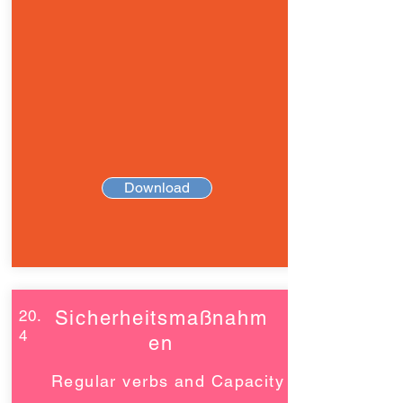
Download
20.
Sicherheitsmaßnahm
4
en
Regular verbs and Capacity