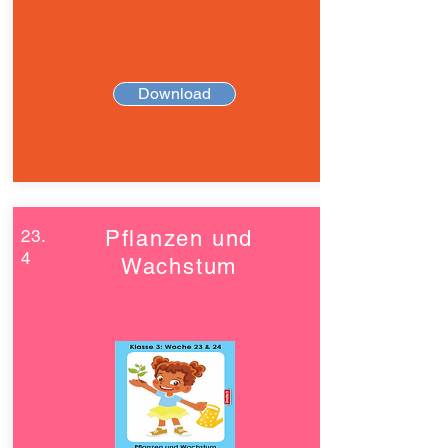
Download
23.
Pflanzen und
4
Wachstum